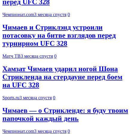
перед UFC 328
Чемпионат.com
3 месяца спустя
0
Чимаев и Стриклэнд устроили
потасовку на битве взглядов перед
турнирном UFC 328
Матч ТВ
3 месяца спустя
0
Хамзат Чимаев ударил ногой Шона
Стрикленда на стердауне перед боем
на UFC 328
Sports.ru
3 месяца спустя
0
Чимаев — о Стрикленде: я буду твоим
папочкой каждый день
Чемпионат.com
3 месяца спустя
0