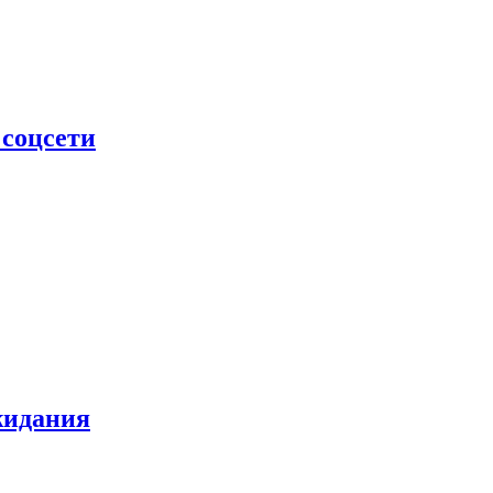
 соцсети
жидания