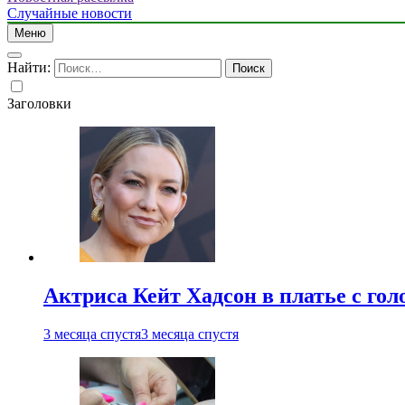
Случайные новости
Меню
Найти:
Заголовки
Актриса Кейт Хадсон в платье с го
3 месяца спустя
3 месяца спустя