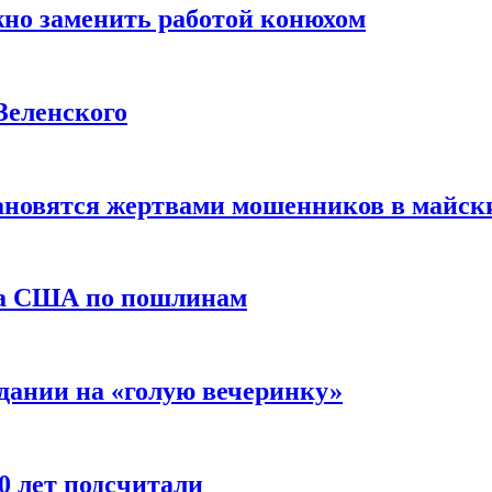
жно заменить работой конюхом
Зеленского
тановятся жертвами мошенников в майск
да США по пошлинам
дании на «голую вечеринку»
10 лет подсчитали