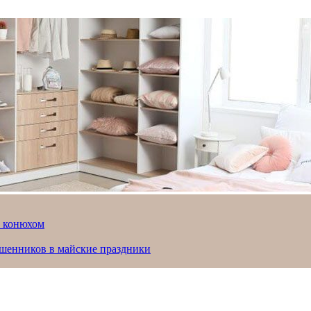
й конюхом
ошенников в майские праздники