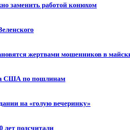
жно заменить работой конюхом
Зеленского
тановятся жертвами мошенников в майск
да США по пошлинам
дании на «голую вечеринку»
10 лет подсчитали