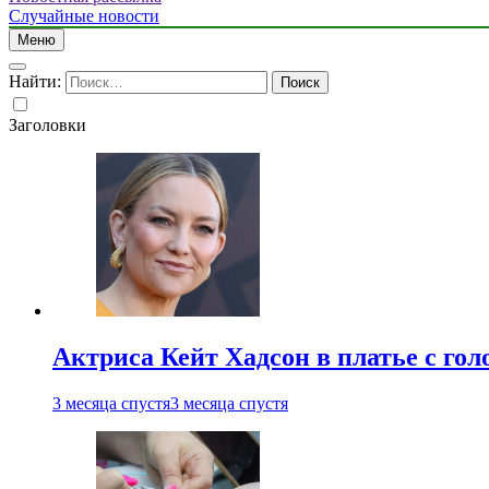
Случайные новости
Меню
Найти:
Заголовки
Актриса Кейт Хадсон в платье с го
3 месяца спустя
3 месяца спустя