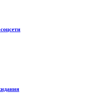
 соцсети
жидания