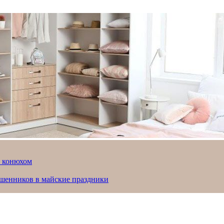
й конюхом
ошенников в майские праздники