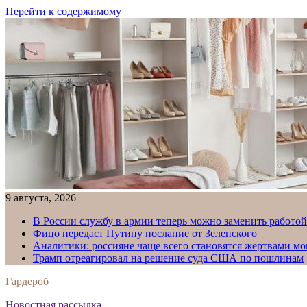
Перейти к содержимому
9 августа, 2026
В России службу в армии теперь можно заменить работо
Фицо передаст Путину послание от Зеленского
Аналитики: россияне чаще всего становятся жертвами м
Трамп отреагировал на решение суда США по пошлинам
Гардероб
Новостная рассылка