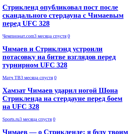
Стрикленд опубликовал пост после
скандального стердауна с Чимаевым
перед UFC 328
Чемпионат.com
3 месяца спустя
0
Чимаев и Стриклэнд устроили
потасовку на битве взглядов перед
турнирном UFC 328
Матч ТВ
3 месяца спустя
0
Хамзат Чимаев ударил ногой Шона
Стрикленда на стердауне перед боем
на UFC 328
Sports.ru
3 месяца спустя
0
Чимаев — о Стрикленде: я буду твоим