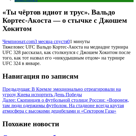
«Ты чёртов идиот и трус». Вальдо
Кортес-Акоста — о стычке с Джошем
Хокитом
Чемпионат.com
3 месяца спустя
0
1 минуты
Тяжеловес UFC Вальдо Кортес-Акоста на медиадне турнира
UFC 328 рассказал, как столкнулся с Джошем Хокитом после
того, как тот назвал его «никудышным отцом» на турнире
UFC 324 в январе.
Навигация по записям
Предыдущая:
В Кремле эмоционально отреагировали на
угрозу Киева испортить День Победы
Далее:
Скопинцев о футбольной столице России: «Воронеж,
там люди одержимы футболом. На стадионе всегда крутая
атмосфера с высокими децибелами и «Сектором Газа»
Похожие новости