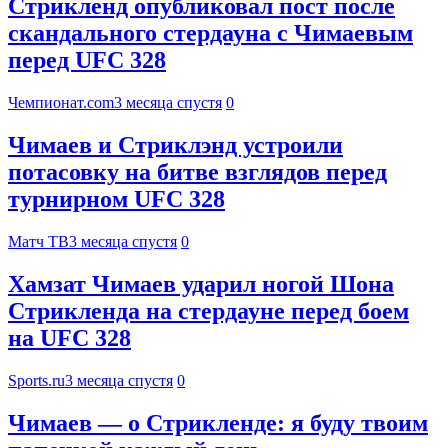
Стрикленд опубликовал пост после
скандального стердауна с Чимаевым
перед UFC 328
Чемпионат.com
3 месяца спустя
0
Чимаев и Стриклэнд устроили
потасовку на битве взглядов перед
турнирном UFC 328
Матч ТВ
3 месяца спустя
0
Хамзат Чимаев ударил ногой Шона
Стрикленда на стердауне перед боем
на UFC 328
Sports.ru
3 месяца спустя
0
Чимаев — о Стрикленде: я буду твоим