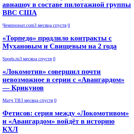
авиашоу в составе пилотажной группы
ВВС США
Чемпионат.com
3 месяца спустя
0
«Торпедо» продлило контракты с
Мухановым и Свищевым на 2 года
Sports.ru
3 месяца спустя
0
«Локомотив» совершил почти
невозможное в серии с «Авангардом»
— Крикунов
Матч ТВ
3 месяца спустя
0
Фетисов: серия между «Локомотивом»
и «Авангардом» войдёт в историю
КХЛ