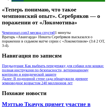
«Теперь понимаю, что такое
чемпионский опыт». Серебряков — о
поражении от «Локомотива»
Чемпионат.com
3 месяца спустя
0
1 минуты
Вратарь «Авангарда» Никита Серебряков высказался о
поражении в седьмом матче серии с «Локомотивом» (3:4 2 ОТ,
3-4).
Навигация по записям
Предыдущая:
Как выбрать передержку для собаки или кошки:
полная инструкция по безопасности, ветеринарному
контролю и юридической защите
Далее:
В подпорной стене сада обнаружили древнее
земноводное возрастом 240 миллионов лет
Похожие новости
Мэттью Ткачук примет участие в