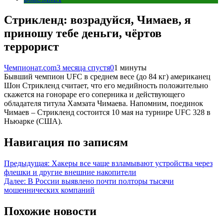
Стрикленд: возрадуйся, Чимаев, я
приношу тебе деньги, чёртов
террорист
Чемпионат.com
3 месяца спустя
0
1 минуты
Бывший чемпион UFC в среднем весе (до 84 кг) американец
Шон Стрикленд считает, что его медийность положительно
скажется на гонораре его соперника и действующего
обладателя титула Хамзата Чимаева. Напомним, поединок
Чимаев – Стрикленд состоится 10 мая на турнире UFC 328 в
Ньюарке (США).
Навигация по записям
Предыдущая:
Хакеры все чаще взламывают устройства через
флешки и другие внешние накопители
Далее:
В России выявлено почти полторы тысячи
мошеннических компаний
Похожие новости