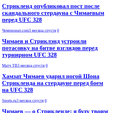
Стрикленд опубликовал пост после
скандального стердауна с Чимаевым
перед UFC 328
Чемпионат.com
3 месяца спустя
0
Чимаев и Стриклэнд устроили
потасовку на битве взглядов перед
турнирном UFC 328
Матч ТВ
3 месяца спустя
0
Хамзат Чимаев ударил ногой Шона
Стрикленда на стердауне перед боем
на UFC 328
Sports.ru
3 месяца спустя
0
Чимаев — о Стрикленде: я буду твоим