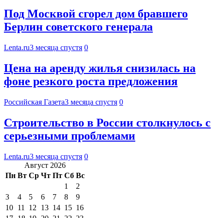
Под Москвой сгорел дом бравшего
Берлин советского генерала
Lenta.ru
3 месяца спустя
0
Цена на аренду жилья снизилась на
фоне резкого роста предложения
Российская Газета
3 месяца спустя
0
Строительство в России столкнулось с
серьезными проблемами
Lenta.ru
3 месяца спустя
0
Август 2026
Пн
Вт
Ср
Чт
Пт
Сб
Вс
1
2
3
4
5
6
7
8
9
10
11
12
13
14
15
16