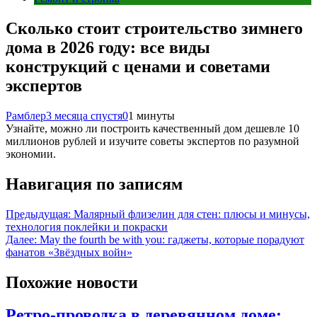
Сколько стоит строительство зимнего
дома в 2026 году: все виды
конструкций с ценами и советами
экспертов
Рамблер
3 месяца спустя
0
1 минуты
Узнайте, можно ли построить качественный дом дешевле 10
миллионов рублей и изучите советы экспертов по разумной
экономии.
Навигация по записям
Предыдущая:
Малярный флизелин для стен: плюсы и минусы,
технология поклейки и покраски
Далее:
May the fourth be with you: гаджеты, которые порадуют
фанатов «Звёздных войн»
Похожие новости
Ретро-проводка в деревянном доме: