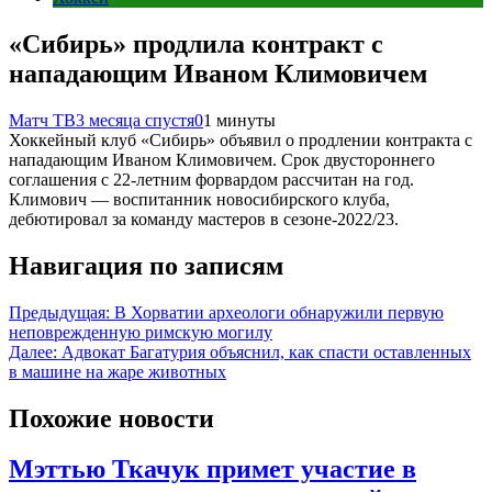
«Сибирь» продлила контракт с
нападающим Иваном Климовичем
Матч ТВ
3 месяца спустя
0
1 минуты
Хоккейный клуб «Сибирь» объявил о продлении контракта с
нападающим Иваном Климовичем. Срок двустороннего
соглашения с 22‑летним форвардом рассчитан на год.
Климович — воспитанник новосибирского клуба,
дебютировал за команду мастеров в сезоне‑2022/23.
Навигация по записям
Предыдущая:
В Хорватии археологи обнаружили первую
неповрежденную римскую могилу
Далее:
Адвокат Багатурия объяснил, как спасти оставленных
в машине на жаре животных
Похожие новости
Мэттью Ткачук примет участие в