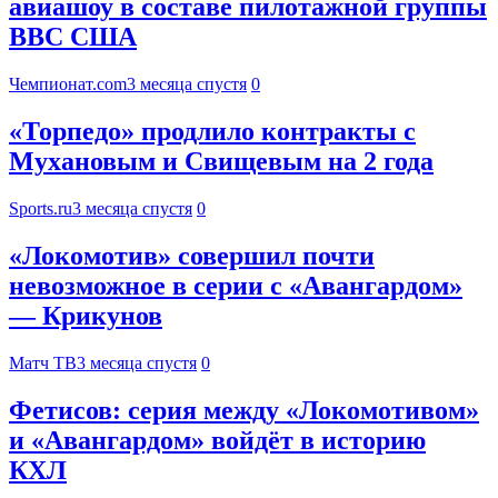
авиашоу в составе пилотажной группы
ВВС США
Чемпионат.com
3 месяца спустя
0
«Торпедо» продлило контракты с
Мухановым и Свищевым на 2 года
Sports.ru
3 месяца спустя
0
«Локомотив» совершил почти
невозможное в серии с «Авангардом»
— Крикунов
Матч ТВ
3 месяца спустя
0
Фетисов: серия между «Локомотивом»
и «Авангардом» войдёт в историю
КХЛ