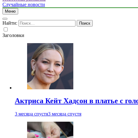
Случайные новости
Меню
Найти:
Заголовки
Актриса Кейт Хадсон в платье с го
3 месяца спустя
3 месяца спустя