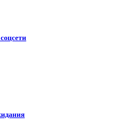
 соцсети
жидания