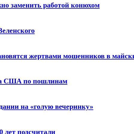
жно заменить работой конюхом
Зеленского
тановятся жертвами мошенников в майск
да США по пошлинам
дании на «голую вечеринку»
10 лет подсчитали