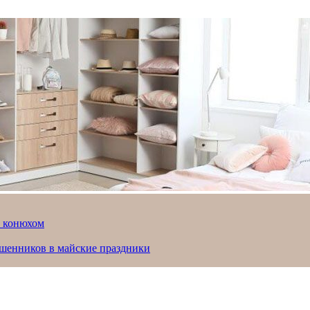
й конюхом
ошенников в майские праздники