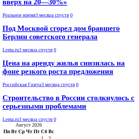
вверх на 20—30%»
Реальное время
3 месяца спустя
0
Под Москвой сгорел дом бравшего
Берлин советского генерала
Lenta.ru
3 месяца спустя
0
Цена на аренду жилья снизилась на
фоне резкого роста предложения
Российская Газета
3 месяца спустя
0
Строительство в России столкнулось с
серьезными проблемами
Lenta.ru
3 месяца спустя
0
Август 2026
Пн
Вт
Ср
Чт
Пт
Сб
Вс
1
2