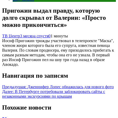
Пригожин выдал правду, которую
долго скрывал от Валерии: «Просто
можно прикончиться»
ТВ Центр
3 месяца спустя
0
1 минуты
Иосиф Пригожин трижды участвовал в телепроекте "Маска",
членом жюри которого была его супруга, известная певица
Валерия. По словам продюсера, ему приходилось прибегать к
самым разным методам, чтобы она его не узнала. В первый
раз Иосиф Пригожин пел на шоу три года назад в образе
Авокадо.
Навигация по записям
Предыдущая:
Дженнифер Лопес обнажилась для нового фото
Далее:
В Петербурге потребовали заблокировать сайты с
незаконными экскурсиями по крышам
Похожие новости