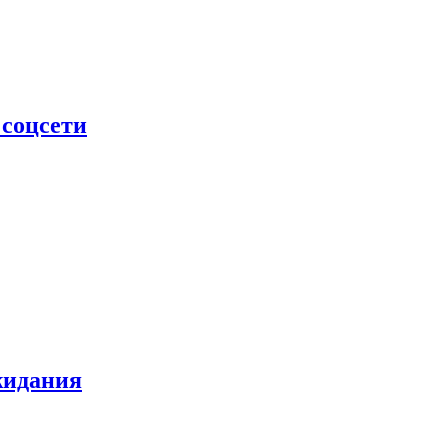
 соцсети
жидания