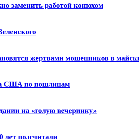
жно заменить работой конюхом
Зеленского
тановятся жертвами мошенников в майск
да США по пошлинам
дании на «голую вечеринку»
10 лет подсчитали