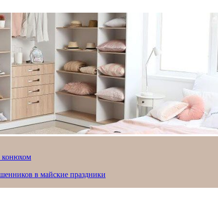
й конюхом
ошенников в майские праздники