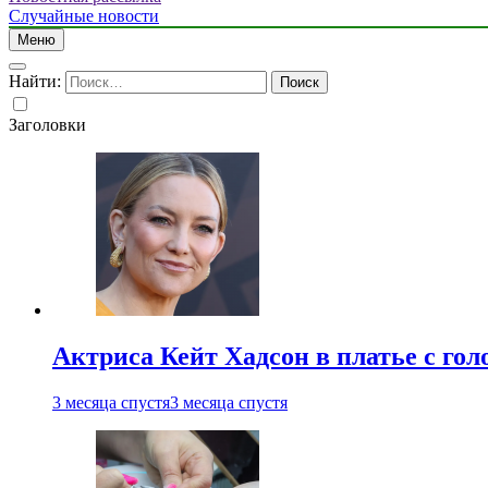
Случайные новости
Меню
Найти:
Заголовки
Актриса Кейт Хадсон в платье с го
3 месяца спустя
3 месяца спустя