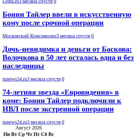
Lenta.ru
3 месяца спустя
0
Бонни Тайлер ввели в искусственную
кому после срочной операции
Московский Комсомолец
3 месяца спустя
0
Дочь-невидимка и деньги от Баскова:
Волочкова в 50 лет осталась одна и без
наследницы
runews24.ru
3 месяца спустя
0
74-летняя звезда «Евровидения» в
коме: Бонни Тайлер подключили к
ИВЛ после экстренной операции
runews24.ru
3 месяца спустя
0
Август 2026
Пн
Вт
Ср
Чт
Пт
Сб
Вс