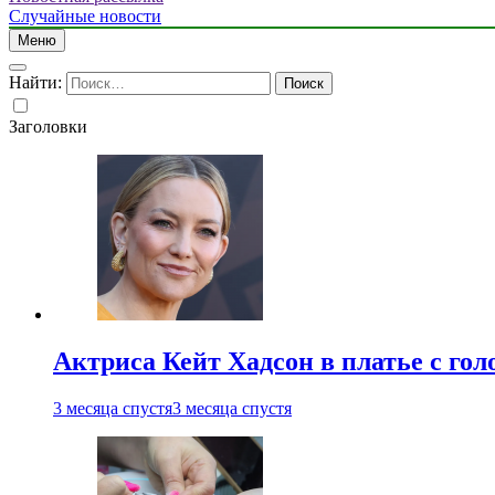
Случайные новости
Меню
Найти:
Заголовки
Актриса Кейт Хадсон в платье с го
3 месяца спустя
3 месяца спустя