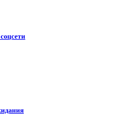
 соцсети
жидания