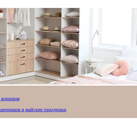
й конюхом
ошенников в майские праздники