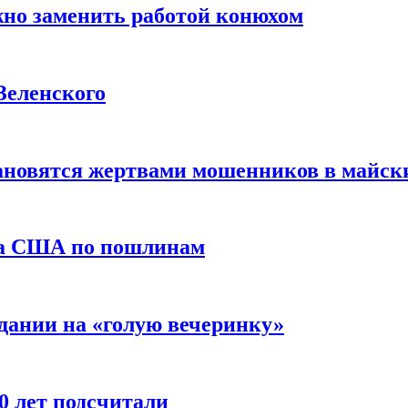
жно заменить работой конюхом
Зеленского
тановятся жертвами мошенников в майск
да США по пошлинам
дании на «голую вечеринку»
10 лет подсчитали