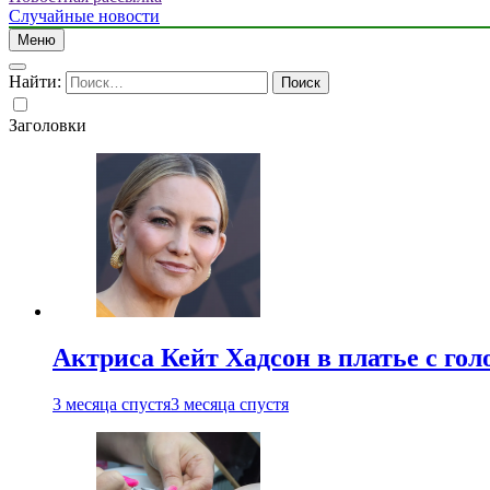
Случайные новости
Меню
Найти:
Заголовки
Актриса Кейт Хадсон в платье с го
3 месяца спустя
3 месяца спустя