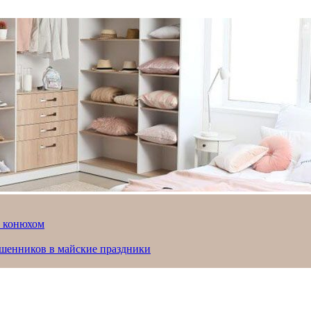
й конюхом
ошенников в майские праздники