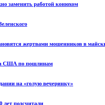
жно заменить работой конюхом
Зеленского
тановятся жертвами мошенников в майск
да США по пошлинам
дании на «голую вечеринку»
10 лет подсчитали