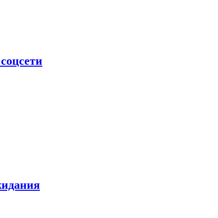
 соцсети
жидания