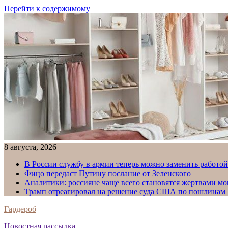
Перейти к содержимому
8 августа, 2026
В России службу в армии теперь можно заменить работо
Фицо передаст Путину послание от Зеленского
Аналитики: россияне чаще всего становятся жертвами м
Трамп отреагировал на решение суда США по пошлинам
Гардероб
Новостная рассылка