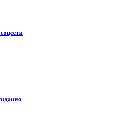
 соцсети
жидания