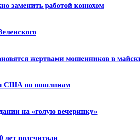
жно заменить работой конюхом
Зеленского
тановятся жертвами мошенников в майск
да США по пошлинам
дании на «голую вечеринку»
10 лет подсчитали