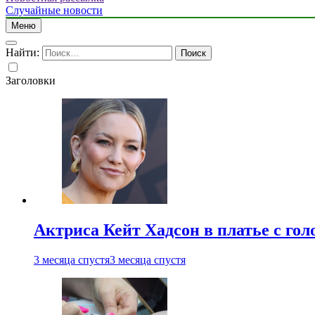
Случайные новости
Меню
Найти:
Заголовки
Актриса Кейт Хадсон в платье с го
3 месяца спустя
3 месяца спустя