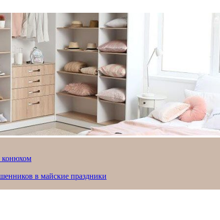
й конюхом
ошенников в майские праздники