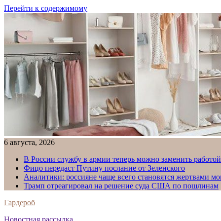
Перейти к содержимому
6 августа, 2026
В России службу в армии теперь можно заменить работо
Фицо передаст Путину послание от Зеленского
Аналитики: россияне чаще всего становятся жертвами м
Трамп отреагировал на решение суда США по пошлинам
Гардероб
Новостная рассылка