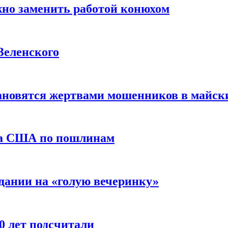
жно заменить работой конюхом
Зеленского
тановятся жертвами мошенников в майск
да США по пошлинам
дании на «голую вечеринку»
10 лет подсчитали