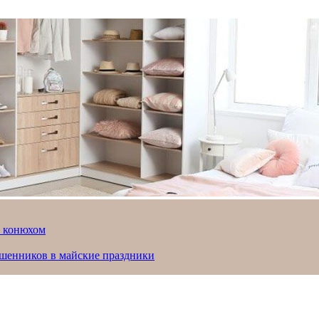
й конюхом
ошенников в майские праздники