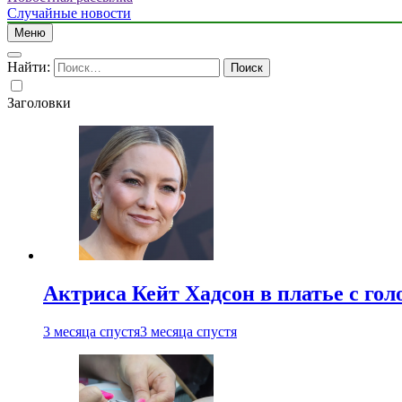
Случайные новости
Меню
Найти:
Заголовки
Актриса Кейт Хадсон в платье с го
3 месяца спустя
3 месяца спустя