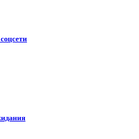
 соцсети
жидания