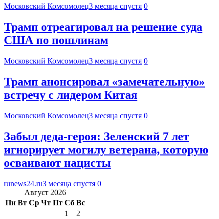
Московский Комсомолец
3 месяца спустя
0
Трамп отреагировал на решение суда
США по пошлинам
Московский Комсомолец
3 месяца спустя
0
Трамп анонсировал «замечательную»
встречу с лидером Китая
Московский Комсомолец
3 месяца спустя
0
Забыл деда-героя: Зеленский 7 лет
игнорирует могилу ветерана, которую
осваивают нацисты
runews24.ru
3 месяца спустя
0
Август 2026
Пн
Вт
Ср
Чт
Пт
Сб
Вс
1
2