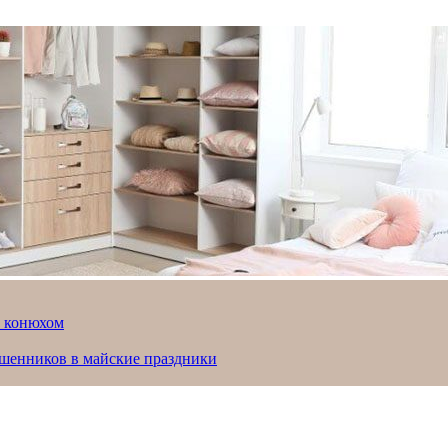
й конюхом
ошенников в майские праздники