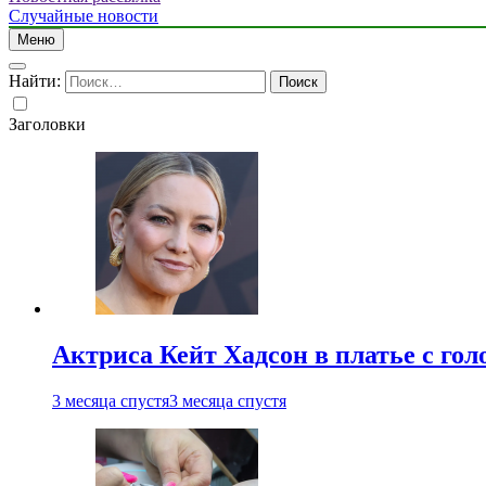
Случайные новости
Меню
Найти:
Заголовки
Актриса Кейт Хадсон в платье с го
3 месяца спустя
3 месяца спустя