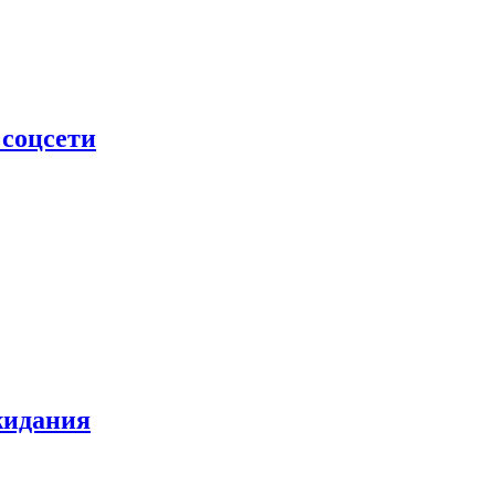
 соцсети
жидания