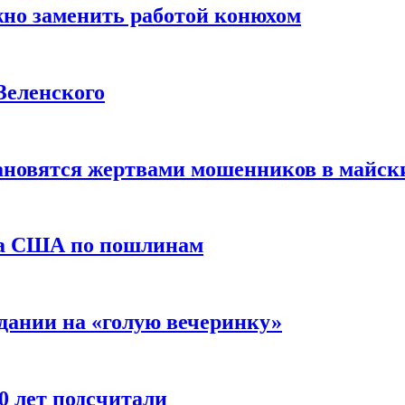
жно заменить работой конюхом
Зеленского
тановятся жертвами мошенников в майск
да США по пошлинам
дании на «голую вечеринку»
10 лет подсчитали