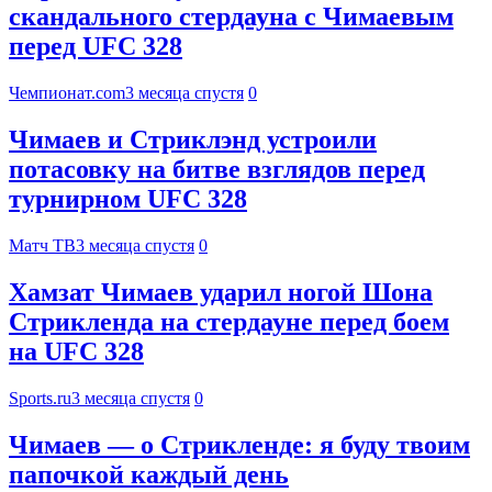
скандального стердауна с Чимаевым
перед UFC 328
Чемпионат.com
3 месяца спустя
0
Чимаев и Стриклэнд устроили
потасовку на битве взглядов перед
турнирном UFC 328
Матч ТВ
3 месяца спустя
0
Хамзат Чимаев ударил ногой Шона
Стрикленда на стердауне перед боем
на UFC 328
Sports.ru
3 месяца спустя
0
Чимаев — о Стрикленде: я буду твоим
папочкой каждый день