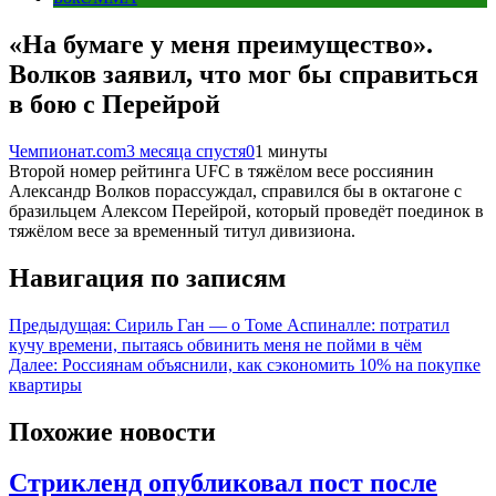
«На бумаге у меня преимущество».
Волков заявил, что мог бы справиться
в бою с Перейрой
Чемпионат.com
3 месяца спустя
0
1 минуты
Второй номер рейтинга UFC в тяжёлом весе россиянин
Александр Волков порассуждал, справился бы в октагоне с
бразильцем Алексом Перейрой, который проведёт поединок в
тяжёлом весе за временный титул дивизиона.
Навигация по записям
Предыдущая:
Сириль Ган — о Томе Аспиналле: потратил
кучу времени, пытаясь обвинить меня не пойми в чём
Далее:
Россиянам объяснили, как сэкономить 10% на покупке
квартиры
Похожие новости
Стрикленд опубликовал пост после