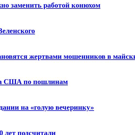
жно заменить работой конюхом
Зеленского
тановятся жертвами мошенников в майск
да США по пошлинам
дании на «голую вечеринку»
10 лет подсчитали