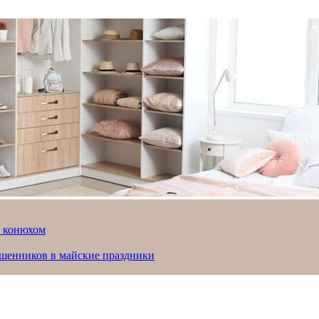
й конюхом
ошенников в майские праздники