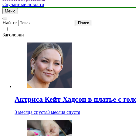
Случайные новости
Меню
Найти:
Заголовки
Актриса Кейт Хадсон в платье с го
3 месяца спустя
3 месяца спустя