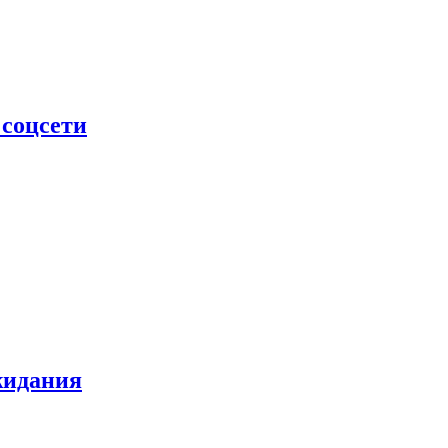
 соцсети
жидания