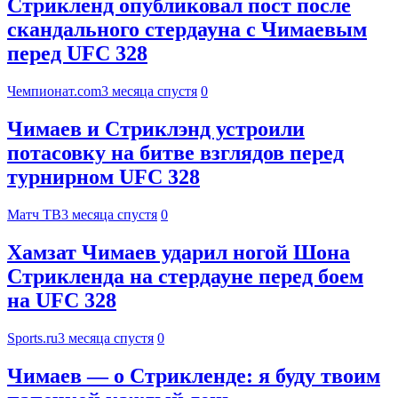
Стрикленд опубликовал пост после
скандального стердауна с Чимаевым
перед UFC 328
Чемпионат.com
3 месяца спустя
0
Чимаев и Стриклэнд устроили
потасовку на битве взглядов перед
турнирном UFC 328
Матч ТВ
3 месяца спустя
0
Хамзат Чимаев ударил ногой Шона
Стрикленда на стердауне перед боем
на UFC 328
Sports.ru
3 месяца спустя
0
Чимаев — о Стрикленде: я буду твоим