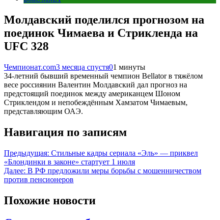
Молдавский поделился прогнозом на
поединок Чимаева и Стрикленда на
UFC 328
Чемпионат.com
3 месяца спустя
0
1 минуты
34-летний бывший временный чемпион Bellator в тяжёлом
весе россиянин Валентин Молдавский дал прогноз на
предстоящий поединок между американцем Шоном
Стриклендом и непобеждённым Хамзатом Чимаевым,
представляющим ОАЭ.
Навигация по записям
Предыдущая:
Стильные кадры сериала «Эль» — приквел
«Блондинки в законе» стартует 1 июля
Далее:
В РФ предложили меры борьбы с мошенничеством
против пенсионеров
Похожие новости