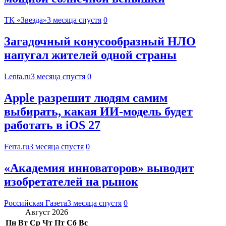
ТК «Звезда»
3 месяца спустя
0
Загадочный конусообразный НЛО
напугал жителей одной страны
Lenta.ru
3 месяца спустя
0
Apple разрешит людям самим
выбирать, какая ИИ-модель будет
работать в iOS 27
Ferra.ru
3 месяца спустя
0
«Академия инноваторов» выводит
изобретателей на рынок
Российская Газета
3 месяца спустя
0
Август 2026
Пн
Вт
Ср
Чт
Пт
Сб
Вс