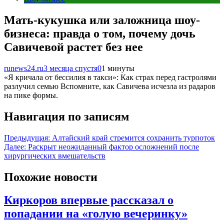
Мать-кукушка или заложница шоу-
бизнеса: правда о том, почему дочь
Савичевой растет без нее
runews24.ru
3 месяца спустя
0
1 минуты
«Я кричала от бессилия в такси»: Как страх перед гастролями
разлучил семью Вспомните, как Савичева исчезла из радаров
на пике формы.
Навигация по записям
Предыдущая:
Алтайский край стремится сохранить турпоток
Далее:
Раскрыт неожиданный фактор осложнений после
хирургических вмешательств
Похожие новости
Киркоров впервые рассказал о
попадании на «голую вечеринку»