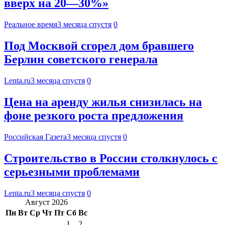
вверх на 20—30%»
Реальное время
3 месяца спустя
0
Под Москвой сгорел дом бравшего
Берлин советского генерала
Lenta.ru
3 месяца спустя
0
Цена на аренду жилья снизилась на
фоне резкого роста предложения
Российская Газета
3 месяца спустя
0
Строительство в России столкнулось с
серьезными проблемами
Lenta.ru
3 месяца спустя
0
Август 2026
Пн
Вт
Ср
Чт
Пт
Сб
Вс
1
2