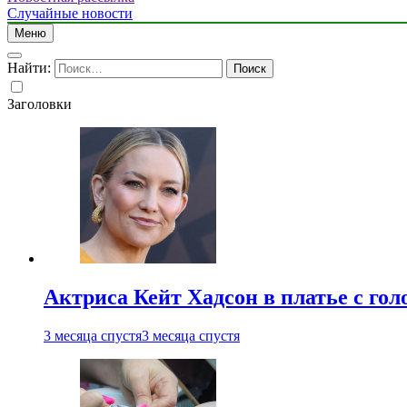
Случайные новости
Меню
Найти:
Заголовки
Актриса Кейт Хадсон в платье с го
3 месяца спустя
3 месяца спустя