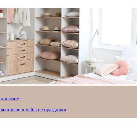
й конюхом
ошенников в майские праздники