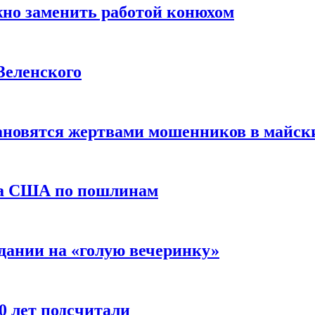
жно заменить работой конюхом
Зеленского
тановятся жертвами мошенников в майск
да США по пошлинам
дании на «голую вечеринку»
10 лет подсчитали