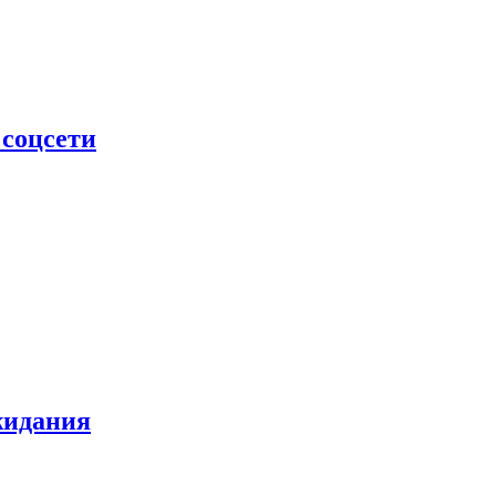
 соцсети
жидания