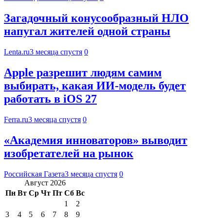
Загадочный конусообразный НЛО
напугал жителей одной страны
Lenta.ru
3 месяца спустя
0
Apple разрешит людям самим
выбирать, какая ИИ-модель будет
работать в iOS 27
Ferra.ru
3 месяца спустя
0
«Академия инноваторов» выводит
изобретателей на рынок
Российская Газета
3 месяца спустя
0
Август 2026
Пн
Вт
Ср
Чт
Пт
Сб
Вс
1
2
3
4
5
6
7
8
9