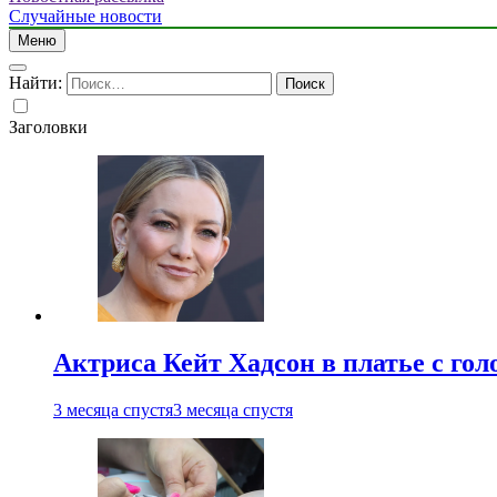
Случайные новости
Меню
Найти:
Заголовки
Актриса Кейт Хадсон в платье с го
3 месяца спустя
3 месяца спустя