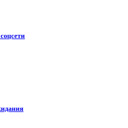
 соцсети
жидания