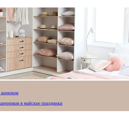
й конюхом
ошенников в майские праздники