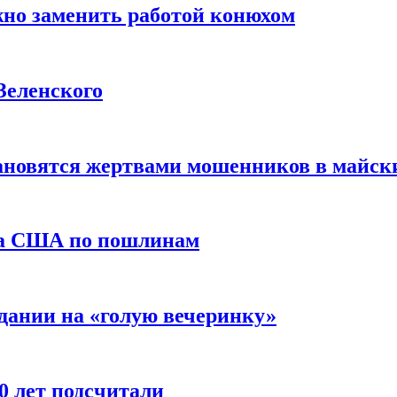
жно заменить работой конюхом
Зеленского
тановятся жертвами мошенников в майск
да США по пошлинам
дании на «голую вечеринку»
10 лет подсчитали