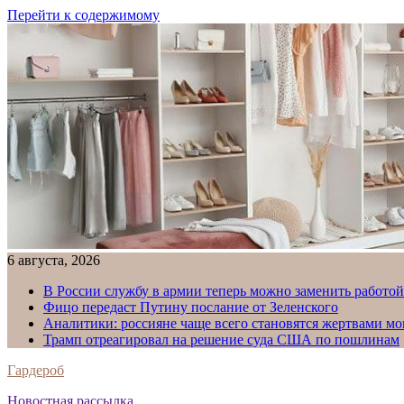
Перейти к содержимому
6 августа, 2026
В России службу в армии теперь можно заменить работо
Фицо передаст Путину послание от Зеленского
Аналитики: россияне чаще всего становятся жертвами м
Трамп отреагировал на решение суда США по пошлинам
Гардероб
Новостная рассылка