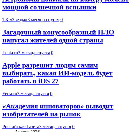
мощной солнечной вспышки
ТК «Звезда»
3 месяца спустя
0
Загадочный конусообразный НЛО
напугал жителей одной страны
Lenta.ru
3 месяца спустя
0
Apple разрешит людям самим
выбирать, какая ИИ-модель будет
работать в iOS 27
Ferra.ru
3 месяца спустя
0
«Академия инноваторов» выводит
изобретателей на рынок
Российская Газета
3 месяца спустя
0
Август 2026