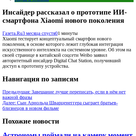
Инсайдер рассказал о прототипе ИИ-
смартфона Xiaomi нового поколения
Газета.Ru
3 месяца спустя
0
1 минуты
Xiaomi тестирует концептуальный смартфон нового
поколения, в основе которого лежит глубокая интеграция
искусственного интеллекта на системном уровне. Об этом на
своей странице в китайской соцсети Weibo заявил
авторитетный инсайдер Digital Chat Station, получивший
доступ к прототипу устройства.
Навигация по записям
Предыдущая:
Завещание лучше переписать, если в нём нет
важной фразы
Далее:
Сын Арнольда Шварценеггера сыграет братьев-
близнецов в новом фильме
Похожие новости
Астрономы поймали на камеру момент