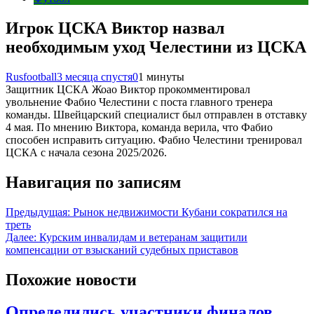
Игрок ЦСКА Виктор назвал
необходимым уход Челестини из ЦСКА
Rusfootball
3 месяца спустя
0
1 минуты
Защитник ЦСКА Жоао Виктор прокомментировал
увольнение Фабио Челестини с поста главного тренера
команды. Швейцарский специалист был отправлен в отставку
4 мая. По мнению Виктора, команда верила, что Фабио
способен исправить ситуацию. Фабио Челестини тренировал
ЦСКА с начала сезона 2025/2026.
Навигация по записям
Предыдущая:
Рынок недвижимости Кубани сократился на
треть
Далее:
Курским инвалидам и ветеранам защитили
компенсации от взысканий судебных приставов
Похожие новости
Определились участники финалов