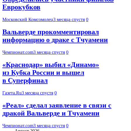
Еврокубков
Московский Комсомолец
3 месяца спустя
0
Вальверде прокомментировал
информацию о драке с Тчуамени
Чемпионат.com
3 месяца спустя
0
«Краснодар» выбил «Динамо»
из Кубка России и вышел
в Суперфинал
Газета.Ru
3 месяца спустя
0
«Реал» сделал заявление в связи с
дракой Вальверде и Тчуамени
Чемпионат.com
3 месяца спустя
0
Август 2026