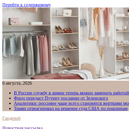
Перейти к содержимому
6 августа, 2026
В России службу в армии теперь можно заменить работо
Фицо передаст Путину послание от Зеленского
Аналитики: россияне чаще всего становятся жертвами м
Трамп отреагировал на решение суда США по пошлинам
Гардероб
Новостная рассылка