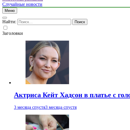
Случайные новости
Меню
Найти:
Заголовки
Актриса Кейт Хадсон в платье с го
3 месяца спустя
3 месяца спустя