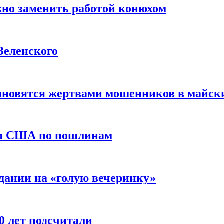
жно заменить работой конюхом
Зеленского
тановятся жертвами мошенников в майск
да США по пошлинам
дании на «голую вечеринку»
10 лет подсчитали