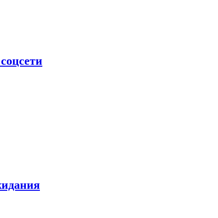
 соцсети
жидания