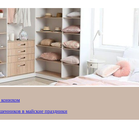
й конюхом
ошенников в майские праздники