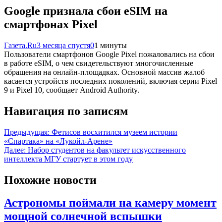
Google признала сбои eSIM на
смартфонах Pixel
Газета.Ru
3 месяца спустя
0
1 минуты
Пользователи смартфонов Google Pixel пожаловались на сбои
в работе eSIM, о чем свидетельствуют многочисленные
обращения на онлайн-площадках. Основной массив жалоб
касается устройств последних поколений, включая серии Pixel
9 и Pixel 10, сообщает Android Authority.
Навигация по записям
Предыдущая:
Фетисов восхитился музеем истории
«Спартака» на «Лукойл-Арене»
Далее:
Набор студентов на факультет искусственного
интеллекта МГУ стартует в этом году
Похожие новости
Астрономы поймали на камеру момент
мощной солнечной вспышки