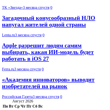
ТК «Звезда»
3 месяца спустя
0
Загадочный конусообразный НЛО
напугал жителей одной страны
Lenta.ru
3 месяца спустя
0
Apple разрешит людям самим
выбирать, какая ИИ-модель будет
работать в iOS 27
Ferra.ru
3 месяца спустя
0
«Академия инноваторов» выводит
изобретателей на рынок
Российская Газета
3 месяца спустя
0
Август 2026
Пн
Вт
Ср
Чт
Пт
Сб
Вс