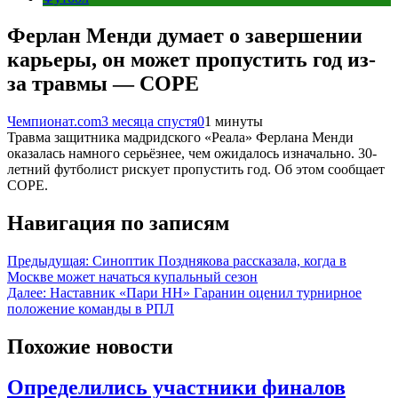
Ферлан Менди думает о завершении
карьеры, он может пропустить год из-
за травмы — COPE
Чемпионат.com
3 месяца спустя
0
1 минуты
Травма защитника мадридского «Реала» Ферлана Менди
оказалась намного серьёзнее, чем ожидалось изначально. 30-
летний футболист рискует пропустить год. Об этом сообщает
COPE.
Навигация по записям
Предыдущая:
Синоптик Позднякова рассказала, когда в
Москве может начаться купальный сезон
Далее:
Наставник «Пари НН» Гаранин оценил турнирное
положение команды в РПЛ
Похожие новости
Определились участники финалов