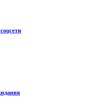
 соцсети
жидания