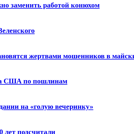
жно заменить работой конюхом
Зеленского
тановятся жертвами мошенников в майск
да США по пошлинам
дании на «голую вечеринку»
10 лет подсчитали