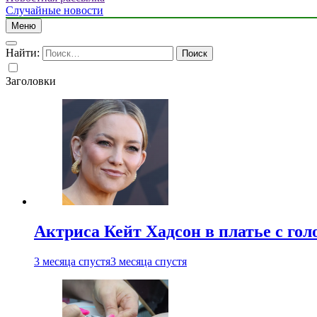
Случайные новости
Меню
Найти:
Заголовки
Актриса Кейт Хадсон в платье с го
3 месяца спустя
3 месяца спустя