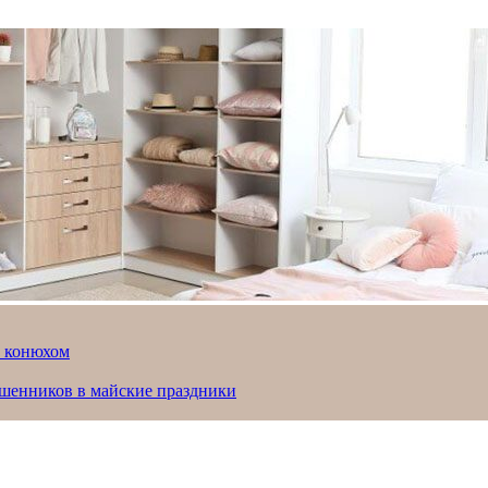
й конюхом
ошенников в майские праздники