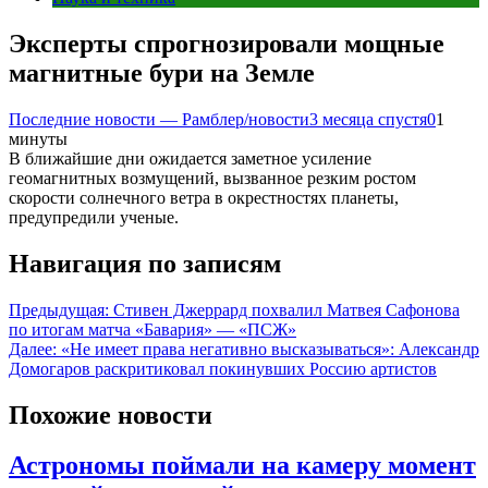
Эксперты спрогнозировали мощные
магнитные бури на Земле
Последние новости — Рамблер/новости
3 месяца спустя
0
1
минуты
В ближайшие дни ожидается заметное усиление
геомагнитных возмущений, вызванное резким ростом
скорости солнечного ветра в окрестностях планеты,
предупредили ученые.
Навигация по записям
Предыдущая:
Стивен Джеррард похвалил Матвея Сафонова
по итогам матча «Бавария» — «ПСЖ»
Далее:
«Не имеет права негативно высказываться»: Александр
Домогаров раскритиковал покинувших Россию артистов
Похожие новости
Астрономы поймали на камеру момент