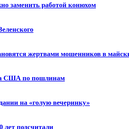
жно заменить работой конюхом
Зеленского
тановятся жертвами мошенников в майск
да США по пошлинам
дании на «голую вечеринку»
10 лет подсчитали