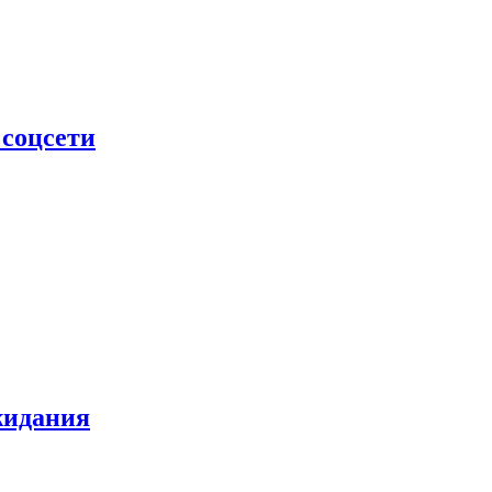
 соцсети
жидания