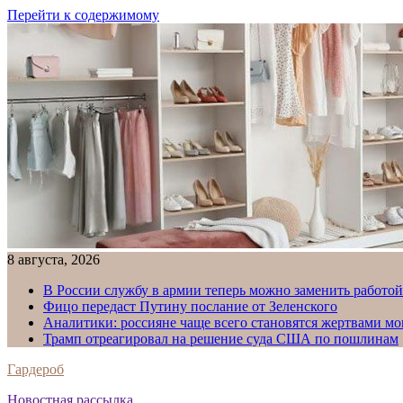
Перейти к содержимому
8 августа, 2026
В России службу в армии теперь можно заменить работо
Фицо передаст Путину послание от Зеленского
Аналитики: россияне чаще всего становятся жертвами м
Трамп отреагировал на решение суда США по пошлинам
Гардероб
Новостная рассылка