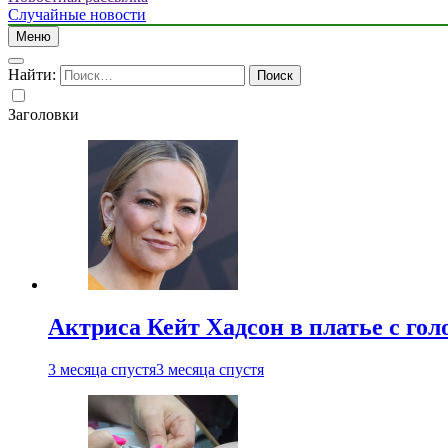
Случайные новости
Меню
Найти:
Заголовки
Актриса Кейт Хадсон в платье с го
3 месяца спустя
3 месяца спустя