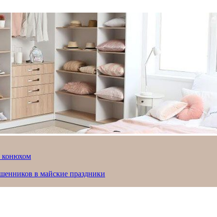
й конюхом
ошенников в майские праздники