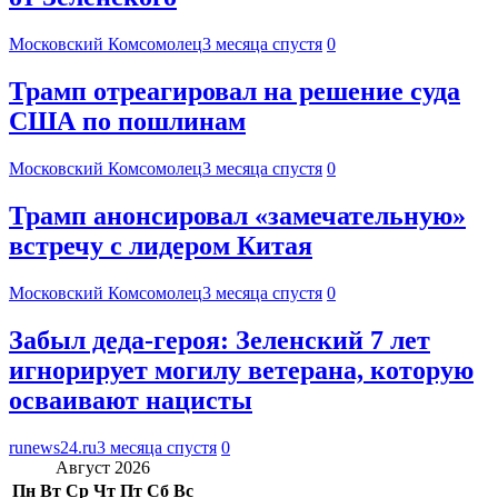
Московский Комсомолец
3 месяца спустя
0
Трамп отреагировал на решение суда
США по пошлинам
Московский Комсомолец
3 месяца спустя
0
Трамп анонсировал «замечательную»
встречу с лидером Китая
Московский Комсомолец
3 месяца спустя
0
Забыл деда-героя: Зеленский 7 лет
игнорирует могилу ветерана, которую
осваивают нацисты
runews24.ru
3 месяца спустя
0
Август 2026
Пн
Вт
Ср
Чт
Пт
Сб
Вс