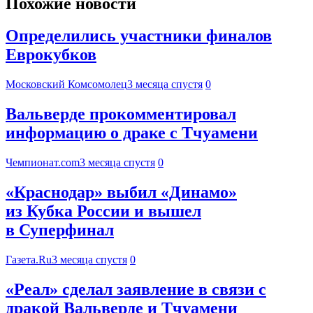
Похожие новости
Определились участники финалов
Еврокубков
Московский Комсомолец
3 месяца спустя
0
Вальверде прокомментировал
информацию о драке с Тчуамени
Чемпионат.com
3 месяца спустя
0
«Краснодар» выбил «Динамо»
из Кубка России и вышел
в Суперфинал
Газета.Ru
3 месяца спустя
0
«Реал» сделал заявление в связи с
дракой Вальверде и Тчуамени