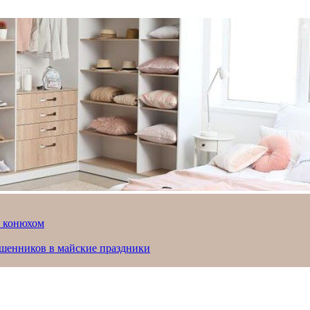
й конюхом
ошенников в майские праздники