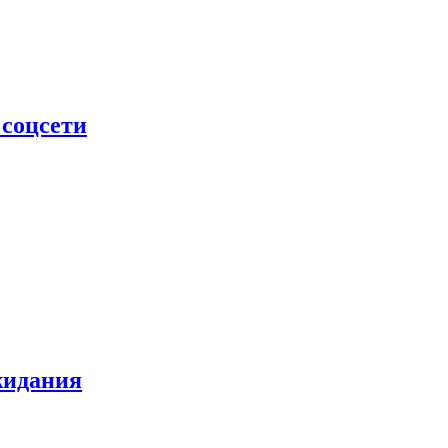
 соцсети
жидания