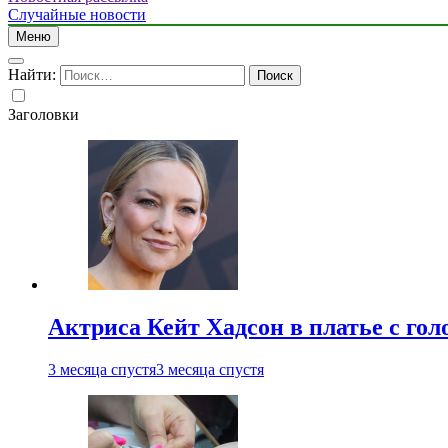
Случайные новости
Меню
Найти:
Заголовки
Актриса Кейт Хадсон в платье с го
3 месяца спустя
3 месяца спустя