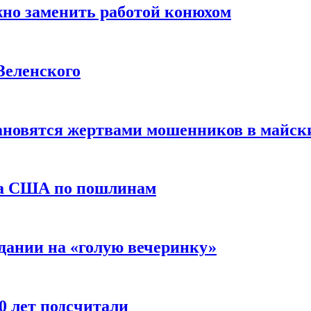
жно заменить работой конюхом
Зеленского
тановятся жертвами мошенников в майск
да США по пошлинам
дании на «голую вечеринку»
10 лет подсчитали