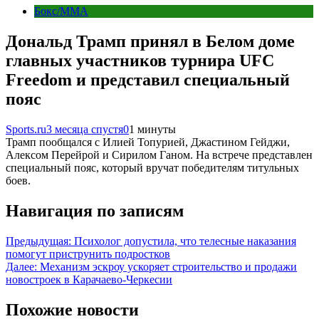
Бокс/MMA
Дональд Трамп принял в Белом доме
главных участников турнира UFC
Freedom и представил специальный
пояс
Sports.ru
3 месяца спустя
0
1 минуты
Трамп пообщался с Илией Топурией, Джастином Гейджи,
Алексом Перейрой и Сирилом Ганом. На встрече представлен
специальный пояс, который вручат победителям титульных
боев.
Навигация по записям
Предыдущая:
Психолог допустила, что телесные наказания
помогут приструнить подростков
Далее:
Механизм эскроу ускоряет строительство и продажи
новостроек в Карачаево-Черкесии
Похожие новости