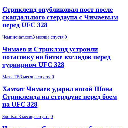
Стрикленд опубликовал пост после
скандального стердауна с Чимаевым
перед UFC 328
Чемпионат.com
3 месяца спустя
0
Чимаев и Стриклэнд устроили
потасовку на битве взглядов перед
турнирном UFC 328
Матч ТВ
3 месяца спустя
0
Хамзат Чимаев ударил ногой Шона
Стрикленда на стердауне перед боем
на UFC 328
Sports.ru
3 месяца спустя
0