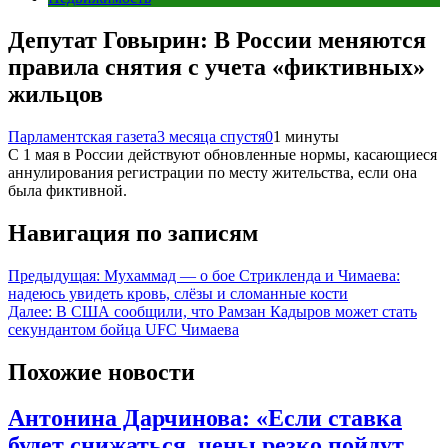
Депутат Говырин: В России меняются
правила снятия с учета «фиктивных»
жильцов
Парламентская газета
3 месяца спустя
0
1 минуты
С 1 мая в России действуют обновленные нормы, касающиеся
аннулирования регистрации по месту жительства, если она
была фиктивной.
Навигация по записям
Предыдущая:
Мухаммад — о бое Стрикленда и Чимаева:
надеюсь увидеть кровь, слёзы и сломанные кости
Далее:
В США сообщили, что Рамзан Кадыров может стать
секундантом бойца UFC Чимаева
Похожие новости
Антонина Дарчинова: «Если ставка
будет снижаться, цены резко пойдут