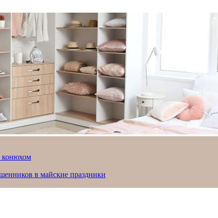
й конюхом
ошенников в майские праздники