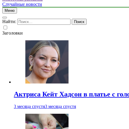
Случайные новости
Меню
Найти:
Заголовки
Актриса Кейт Хадсон в платье с го
3 месяца спустя
3 месяца спустя