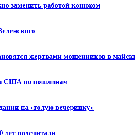
жно заменить работой конюхом
Зеленского
тановятся жертвами мошенников в майск
да США по пошлинам
дании на «голую вечеринку»
10 лет подсчитали