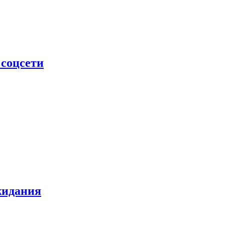
 соцсети
жидания