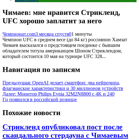
Чимаев: мне нравится Стрикленд,
UFC хорошо заплатит за него
Чемпионат.com
3 месяца спустя
0
1 минуты
Чемпион UFC в среднем весе (до 84 кг) россиянин Хамзат
Чимаев высказался о предстоящем поединке с бывшим
обладателем титула американцем Шоном Стриклендом,
который состоится 10 мая на турнире UFC 328...
Навигация по записям
Предыдущая:
OpenAI делает смартфон: два нейрочипа,
флагманские характеристики и 30 миллионов устройств
Далее:
Монитор Philips Evnia 32M2N8800 с 4K и 240
Гц появился в российской рознице
Похожие новости
Стрикленд опубликовал пост после
скандального стердауна с Чимаевым