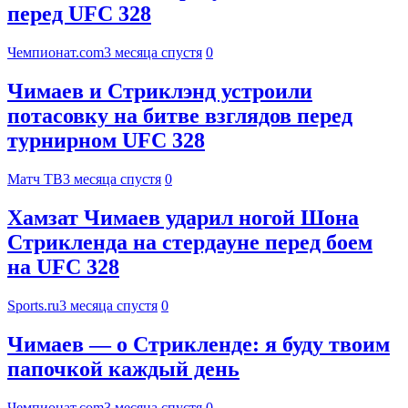
перед UFC 328
Чемпионат.com
3 месяца спустя
0
Чимаев и Стриклэнд устроили
потасовку на битве взглядов перед
турнирном UFC 328
Матч ТВ
3 месяца спустя
0
Хамзат Чимаев ударил ногой Шона
Стрикленда на стердауне перед боем
на UFC 328
Sports.ru
3 месяца спустя
0
Чимаев — о Стрикленде: я буду твоим
папочкой каждый день
Чемпионат.com
3 месяца спустя
0