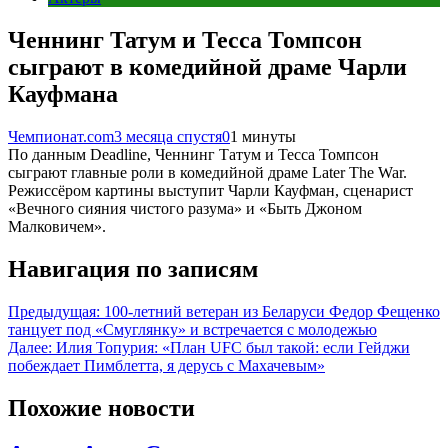
Ченнинг Татум и Тесса Томпсон
сыграют в комедийной драме Чарли
Кауфмана
Чемпионат.com
3 месяца спустя
0
1 минуты
По данным Deadline, Ченнинг Татум и Тесса Томпсон
сыграют главные роли в комедийной драме Later The War.
Режиссёром картины выступит Чарли Кауфман, сценарист
«Вечного сияния чистого разума» и «Быть Джоном
Малковичем».
Навигация по записям
Предыдущая:
100-летний ветеран из Беларуси Федор Фещенко
танцует под «Смуглянку» и встречается с молодежью
Далее:
Илия Топурия: «План UFC был такой: если Гейджи
побеждает Пимблетта, я дерусь с Махачевым»
Похожие новости