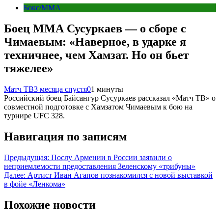
Бокс/MMA
Боец ММА Сусуркаев — о сборе с
Чимаевым: «Наверное, в ударке я
техничнее, чем Хамзат. Но он бьет
тяжелее»
Матч ТВ
3 месяца спустя
0
1 минуты
Российский боец Байсангур Сусуркаев рассказал «Матч ТВ» о
совместной подготовке с Хамзатом Чимаевым к бою на
турнире UFC 328.
Навигация по записям
Предыдущая:
Послу Армении в России заявили о
неприемлемости предоставления Зеленскому «трибуны»
Далее:
Артист Иван Агапов познакомился с новой выставкой
в фойе «Ленкома»
Похожие новости