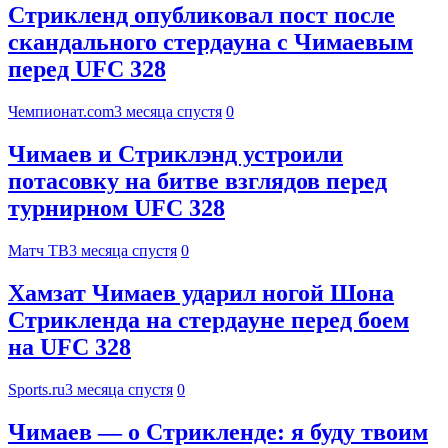
Стрикленд опубликовал пост после
скандального стердауна с Чимаевым
перед UFC 328
Чемпионат.com
3 месяца спустя
0
Чимаев и Стриклэнд устроили
потасовку на битве взглядов перед
турнирном UFC 328
Матч ТВ
3 месяца спустя
0
Хамзат Чимаев ударил ногой Шона
Стрикленда на стердауне перед боем
на UFC 328
Sports.ru
3 месяца спустя
0
Чимаев — о Стрикленде: я буду твоим