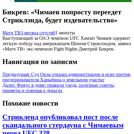
Бикрев: «Чимаев попросту переедет
Стриклэнда, будет издевательство»
Матч ТВ
3 месяца спустя
0
1 минуты
Выступающий за ОАЭ чемпион UFC Хамзат Чимаев одержит
легкую победу над американцем Шоном Стриклэндом, заявил
«Матч ТВ» экс‑чемпион Fight Nights Дмитрий Бикрев.
Навигация по записям
Предыдущая:
Суд Орла отказал администрации в иске против
предпринимателя Харыбина о земельном участке
Далее:
Фикус в доме: правила ухода, полезные советы,
приметы и поверья о деньгах
Похожие новости
Стрикленд опубликовал пост после
скандального стердауна с Чимаевым
перед UFC 328