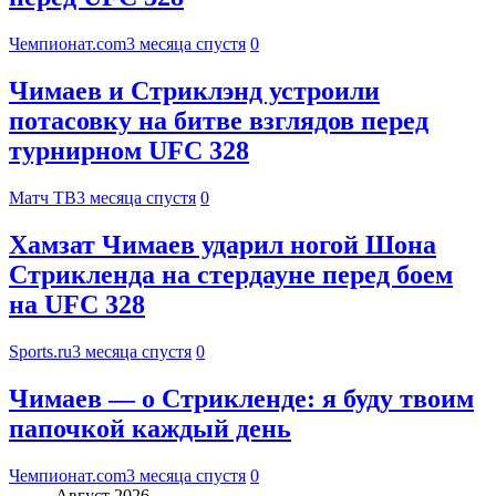
Чемпионат.com
3 месяца спустя
0
Чимаев и Стриклэнд устроили
потасовку на битве взглядов перед
турнирном UFC 328
Матч ТВ
3 месяца спустя
0
Хамзат Чимаев ударил ногой Шона
Стрикленда на стердауне перед боем
на UFC 328
Sports.ru
3 месяца спустя
0
Чимаев — о Стрикленде: я буду твоим
папочкой каждый день
Чемпионат.com
3 месяца спустя
0
Август 2026