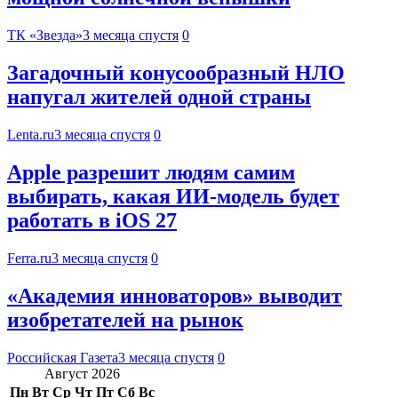
ТК «Звезда»
3 месяца спустя
0
Загадочный конусообразный НЛО
напугал жителей одной страны
Lenta.ru
3 месяца спустя
0
Apple разрешит людям самим
выбирать, какая ИИ-модель будет
работать в iOS 27
Ferra.ru
3 месяца спустя
0
«Академия инноваторов» выводит
изобретателей на рынок
Российская Газета
3 месяца спустя
0
Август 2026
Пн
Вт
Ср
Чт
Пт
Сб
Вс