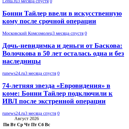
Lenta.ru
3 месяца спустя
0
Бонни Тайлер ввели в искусственную
кому после срочной операции
Московский Комсомолец
3 месяца спустя
0
Дочь-невидимка и деньги от Баскова:
Волочкова в 50 лет осталась одна и без
наследницы
runews24.ru
3 месяца спустя
0
74-летняя звезда «Евровидения» в
коме: Бонни Тайлер подключили к
ИВЛ после экстренной операции
runews24.ru
3 месяца спустя
0
Август 2026
Пн
Вт
Ср
Чт
Пт
Сб
Вс